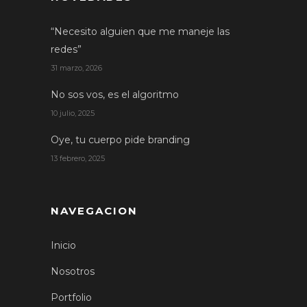
“Necesito alguien que me maneje las
redes”
31 marzo, 2026
No sos vos, es el algoritmo
10 julio, 2025
Oye, tu cuerpo pide branding
13 febrero, 2025
NAVEGACION
Inicio
Nosotros
Portfolio