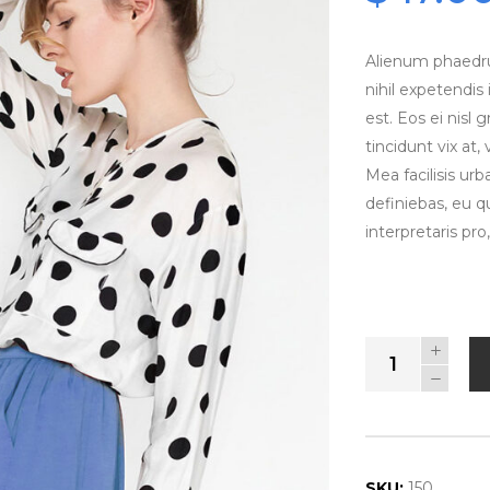
of 5
based
on
custome
Alienum phaedrum
ratings
nihil expetendis 
est. Eos ei nisl 
tincidunt vix at,
Mea facilisis urb
definiebas, eu q
interpretaris pro,
Patterned
Skirt
quantity
SKU:
150