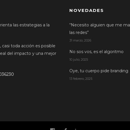
NOVEDADES
enta las estrategias a la
“Necesito alguien que me ma
las redes”
31 marzo, 2026
 casi toda acción es posible
No sos vos, es el algoritmo
eal del impacto y una mejor
10 julio, 2025
Oye, tu cuerpo pide branding
4036230
13 febrero, 2025