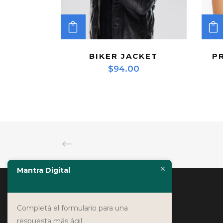
ADD TO CART
BIKER JACKET
P
$
94.00
Mantra Digital
Completá el formulario para una
respuesta más ágil