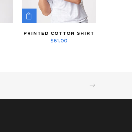
ADD TO CART
PRINTED COTTON SHIRT
$
61.00