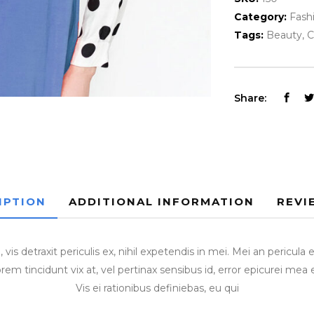
Category:
Fash
Tags:
Beauty
,
C
Share:
IPTION
ADDITIONAL INFORMATION
REVI
 detraxit periculis ex, nihil expetendis in mei. Mei an pericula eur
orem tincidunt vix at, vel pertinax sensibus id, error epicurei mea 
Vis ei rationibus definiebas, eu qui