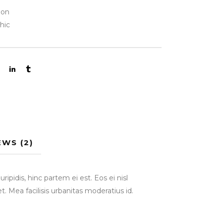
ion
hic
EWS (2)
ipidis, hinc partem ei est. Eos ei nisl
et. Mea facilisis urbanitas moderatius id.