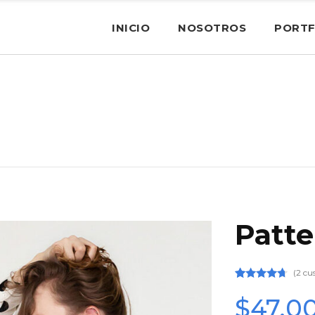
INICIO
NOSOTROS
PORTF
Patte
(
2
cus
Rated
2
$
47.0
4.50
out