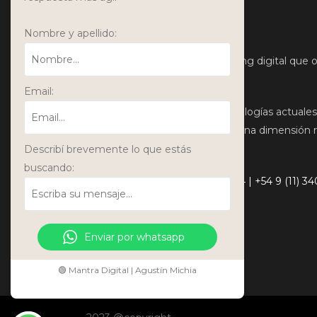
SOBRE MANTRA
Nombre y apellido:
Somos una agencia de marketing digital que ori
obtención de resultados.
Email:
¿Por qué? Porque con las tecnologías actuales,
de ser medida, lo que permite una dimensión r
toma decisiones.
Describí brevemente lo que estás
buscando:
Escribinos
+54 9 (249) 454-5674 | +54 9 (11) 3
Enviar por whatsapp
🟢 Mantra Digital | Agustín Michia