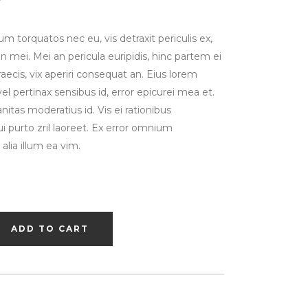
r
 torquatos nec eu, vis detraxit periculis ex,
in mei. Mei an pericula euripidis, hinc partem ei
graecis, vix aperiri consequat an. Eius lorem
 vel pertinax sensibus id, error epicurei mea et.
anitas moderatius id. Vis ei rationibus
ui purto zril laoreet. Ex error omnium
 alia illum ea vim.
ADD TO CART