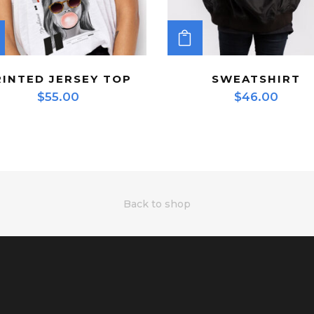
ADD TO CART
ADD TO CART
RINTED JERSEY TOP
SWEATSHIRT
$
55.00
$
46.00
Back to shop